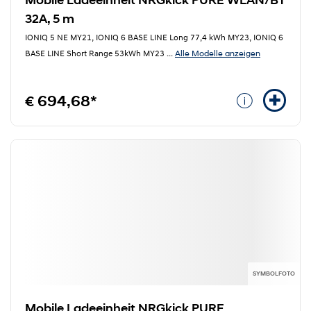
Mobile Ladeeinheit NRGkick PURE WLAN/BT
32A, 5 m
IONIQ 5 NE MY21, IONIQ 6 BASE LINE Long 77,4 kWh MY23, IONIQ 6
Alle Modelle anzeigen
BASE LINE Short Range 53kWh MY23
...
€ 694,68*
SYMBOLFOTO
Mobile Ladeeinheit NRGkick PURE